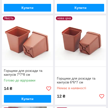
Купити
Купити
Якість
нова ціна
Горщики для розсади та
кактусів 7*7*8 см
Горщики для розсади та
Готово до відправки
кактусів 6*6*7 см
14
Немає в наявності
₴
12
₴
Купити