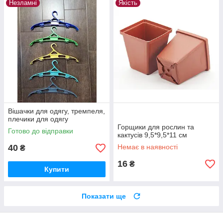
Незламні
Якість
Вішачки для одягу, тремпеля,
плечики для одягу
Горщики для рослин та
Готово до відправки
кактусів 9,5*9,5*11 см
40
Немає в наявності
₴
16
₴
Купити
Показати ще