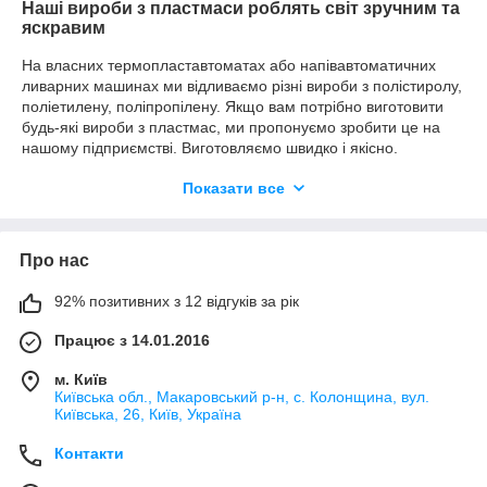
Наші вироби з пластмаси роблять світ зручним та
яскравим
На власних термопластавтоматах або напівавтоматичних
ливарних машинах ми відливаємо різні вироби з полістиролу,
поліетилену, поліпропілену. Якщо вам потрібно виготовити
будь-які вироби з пластмас, ми пропонуємо зробити це на
нашому підприємстві. Виготовляємо швидко і якісно.
Використовуємо вашу прес-форму або виготовляємо свою.
Показати все
Від ідеї - до результату: з нами швидше!
Про нас
92% позитивних з 12 відгуків за рік
Працює з 14.01.2016
м. Київ
Київська обл., Макаровський р-н, с. Колонщина, вул.
Київська, 26, Київ, Україна
Контакти