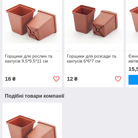
Горщики для рослин та
Горщики для розсади та
Ємно
кактусів 9,5*9,5*11 см
кактусів 6*6*7 см
квіті
15,
16
12
₴
₴
Подібні товари компанії